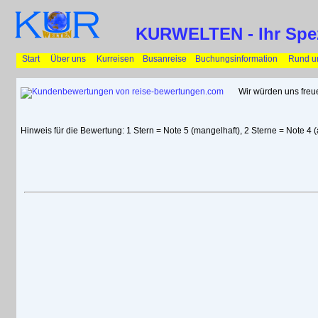
KURWELTEN - Ihr Spezia
Start
Über uns     
Kurreisen    
Busanreise
Buchungsinformation
Rund um
Wir würden uns freue
  Hinweis für die Bewertung: 1 Stern = Note 5 (mangelhaft), 2 Sterne = Note 4 (a